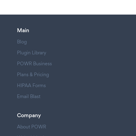
Main
Blog
Plugin Library
POWR Business
Plans & Pricing
HIPAA Forms
Email Blast
Company
About POWR