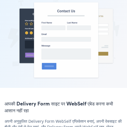
आपकी Delivery Form साइट पर WebSelf एंबेड करना कभी
आसान नहीं रहा
अपनी अनुकूलित Delivery Form WebSelf एप्लिकेशन बनाएं, अपनी वेबसाइट की
शैली और रंगों से मेल खाएं, और Delivery Form अपने WebSelf पृष्ठ, पोस्ट,