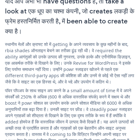
यदि आप अभी भी have questions हैं, तो take a
look at एक धूप का चश्मा कंपनी, जो creates लकड़ी के
फ्रेम हस्तनिर्मित करती है, में been able to create
क्या है।
स्थानीय मेलों और क्राफ्ट शो में getting के अपने व्यवसाय के कुछ महीनों के बाद,
rbia shades ऑनलाइन बेचने का तरीका ढूंढ रही थी। वे required the
ability आगंतुकों को उनके उत्पाद की गुणवत्ता, उनके हल्के और एर्गोनोमिक डिज़ाइन,
एक आकर्षक तरीके से दिखाने के लिए। उनके Revive for WordPress ने इसके
लिए पर्याप्त समाधान नहीं दिया। उन्होंने powr स्लाइडर खोजने से पहले एक
different third-party apps की कोशिश की और उनमें से कोई भी ऐसा नहीं लगा
जैसे कि वे साइट का एक हिस्सा थे, और वे भद्दे और उपयोग में कठिन थे।
पॉवर पॉपअप के साथ साइन अप करने के a small amount of time में वे अपने
संपर्कों को 250% से अधिक (600 से अधिक वास्तविक संपर्क) करने में सक्षम थे और
boost ने powr सोशल का उपयोग करके अपने सोशल मीडिया को 6000 से अधिक
अनुयायियों तक बढ़ा दिया है। उनकी साइट पर फ़ीड। वे steadily powr स्लाइडर
अपने ग्राहकों को शीघ्रता से दिखाने के लिए एक दृश्य तरीके के रूप में हैं क्योंकि वे
added होमपेज हैं कि वास्तविक जीवन में उत्पाद कैसे दिखते हैं। यह अपने उत्पादों को
अच्छी तरह से प्रदर्शित करता है और ग्राहकों को एक बेहतरीन ऑन-साइट अनुभव
प्रदान करता है। वास्तव में वे coming to कि विज़िटर जिन्होंने अपनी साइट पर