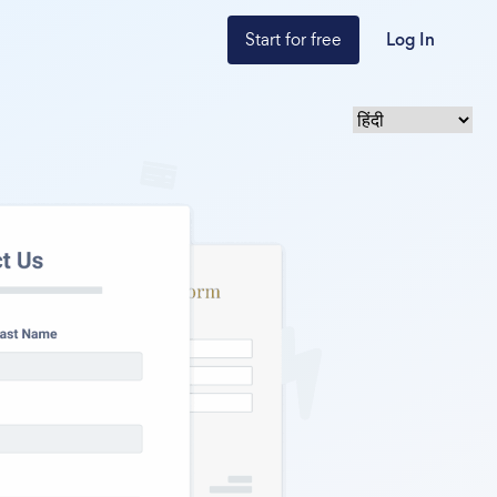
Start for free
Log In