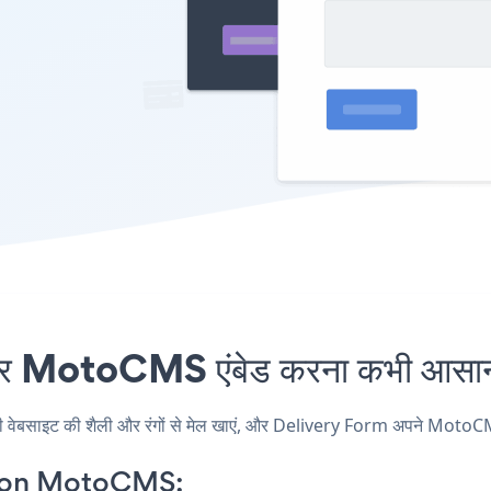
 MotoCMS एंबेड करना कभी आसान न
ाइट की शैली और रंगों से मेल खाएं, और Delivery Form अपने MotoCMS पृष्ठ
p on MotoCMS: