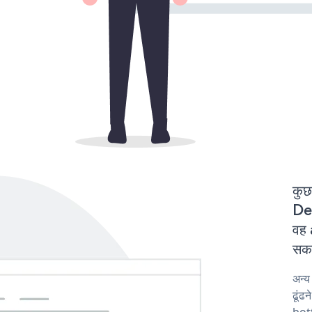
कुछ
Del
वह 
सकत
अन्
ढूंढ
bot