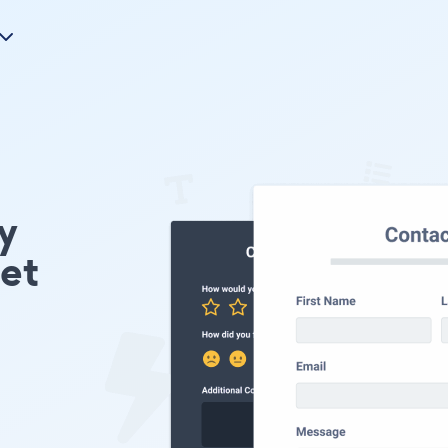
ry
et