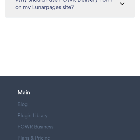
on my Lunarpages site?
Main
Blog
Plugin Library
POWR Business
Plans & Pricing