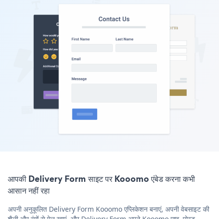
आपकी Delivery Form साइट पर Kooomo एंबेड करना कभी
आसान नहीं रहा
अपनी अनुकूलित Delivery Form Kooomo एप्लिकेशन बनाएं, अपनी वेबसाइट की
शैली और रंगों से मेल खाएं, और Delivery Form अपने Kooomo पृष्ठ, पोस्ट,