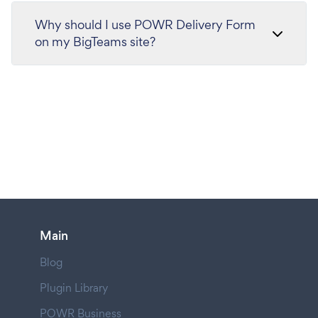
Why should I use POWR Delivery Form
on my BigTeams site?
Main
Blog
Plugin Library
POWR Business