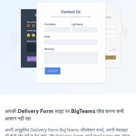
आपकी Delivery Form साइट पर BigTeams एंबेड करना कभी
आसान नहीं रहा
अपनी अनुकूलित Delivery Form BigTeams एप्लिकेशन बनाएं, अपनी वेबसाइट
की शैली और रंगों से मेल खाएं, और Delivery Form अपने BigTeams पृष्ठ, पोस्ट,