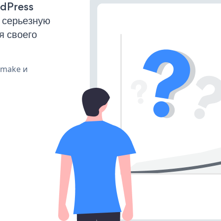
rdPress
 серьезную
я своего
, make и