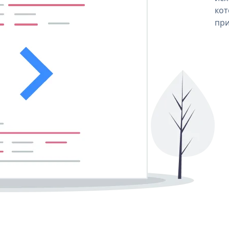
кот
при