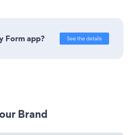
ry Form app?
See the details
our Brand