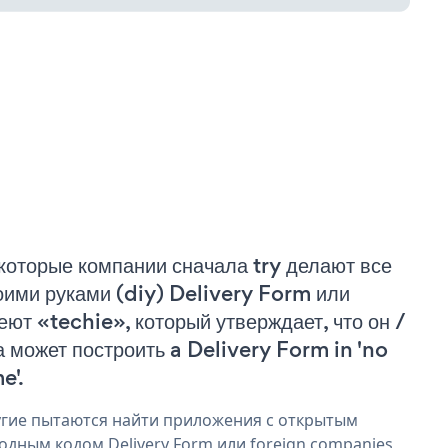
которые компании сначала try делают все
оими руками (diy) Delivery Form или
еют «techie», который утверждает, что он /
а может построить a Delivery Form in 'no
e'.
гие пытаются найти приложения с открытым
одным кодом Delivery Form или foreign companies,