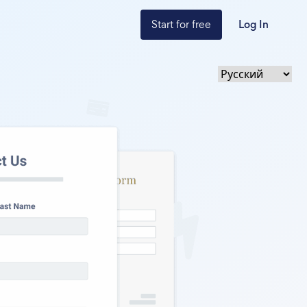
Start for free
Log In