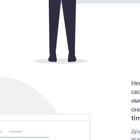
Не
св
им
он
tim
Дру
исх