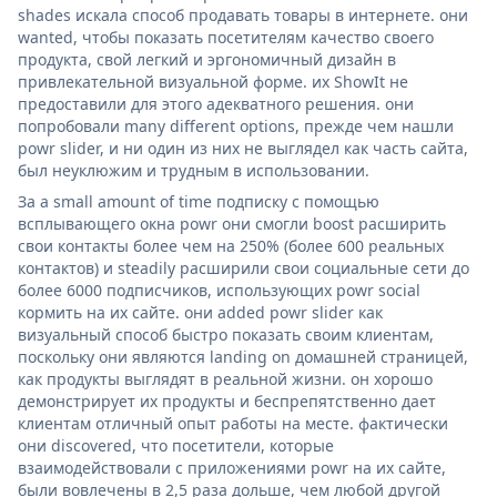
shades искала способ продавать товары в интернете. они
wanted, чтобы показать посетителям качество своего
продукта, свой легкий и эргономичный дизайн в
привлекательной визуальной форме. их ShowIt не
предоставили для этого адекватного решения. они
попробовали many different options, прежде чем нашли
powr slider, и ни один из них не выглядел как часть сайта,
был неуклюжим и трудным в использовании.
За a small amount of time подписку с помощью
всплывающего окна powr они смогли boost расширить
свои контакты более чем на 250% (более 600 реальных
контактов) и steadily расширили свои социальные сети до
более 6000 подписчиков, использующих powr social
кормить на их сайте. они added powr slider как
визуальный способ быстро показать своим клиентам,
поскольку они являются landing on домашней страницей,
как продукты выглядят в реальной жизни. он хорошо
демонстрирует их продукты и беспрепятственно дает
клиентам отличный опыт работы на месте. фактически
они discovered, что посетители, которые
взаимодействовали с приложениями powr на их сайте,
были вовлечены в 2,5 раза дольше, чем любой другой