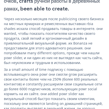
очков, crafts ручной работы в деревянных
рамах, been able to create.
Через несколько месяцев после publicizing своего бизнеса
на местных ярмарках и ремесленных выставках rbia
shades искала способ продавать товары в интернете. они
wanted, чтобы показать посетителям качество своего
продукта, свой легкий и эргономичный дизайн в
привлекательной визуальной форме. их Bonanza не
предоставили для этого адекватного решения. они
попробовали many different options, прежде чем нашли
powr slider, и ни один из них не выглядел как часть сайта,
был неуклюжим и трудным в использовании.
За a small amount of time подписку с помощью
всплывающего окна powr они смогли grow расширить
свои контакты более чем на 250% (более 600 реальных
контактов) и constantly расширили свои социальные сети
до более 6000 подписчиков, использующих powr social
кормить на их сайте. они added powr slider как
визуальный способ быстро показать своим клиентам,
поскольку они являются landing on домашней страницей,
как продукты выглядят в реальной жизни. он хорошо