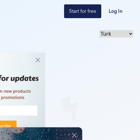
Start for free
Log In