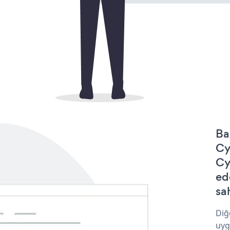
Ba
Cy
Cy
ed
sa
Diğ
uyg