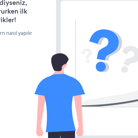
diyseniz,
rurken ilk
ikler!
n nasıl yapılır