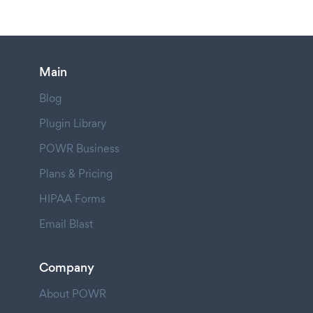
Main
Blog
Plugin Library
POWR Business
Plans & Pricing
HIPAA Forms
Email Blast
Company
About POWR