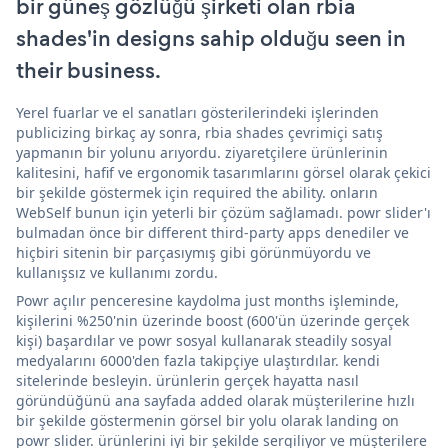
bir güneş gözlüğü şirketi olan rbia
shades'in designs sahip olduğu seen in
their business.
Yerel fuarlar ve el sanatları gösterilerindeki işlerinden
publicizing birkaç ay sonra, rbia shades çevrimiçi satış
yapmanın bir yolunu arıyordu. ziyaretçilere ürünlerinin
kalitesini, hafif ve ergonomik tasarımlarını görsel olarak çekici
bir şekilde göstermek için required the ability. onların
WebSelf bunun için yeterli bir çözüm sağlamadı. powr slider'ı
bulmadan önce bir different third-party apps denediler ve
hiçbiri sitenin bir parçasıymış gibi görünmüyordu ve
kullanışsız ve kullanımı zordu.
Powr açılır penceresine kaydolma just months işleminde,
kişilerini %250'nin üzerinde boost (600'ün üzerinde gerçek
kişi) başardılar ve powr sosyal kullanarak steadily sosyal
medyalarını 6000'den fazla takipçiye ulaştırdılar. kendi
sitelerinde besleyin. ürünlerin gerçek hayatta nasıl
göründüğünü ana sayfada added olarak müşterilerine hızlı
bir şekilde göstermenin görsel bir yolu olarak landing on
powr slider. ürünlerini iyi bir şekilde sergiliyor ve müşterilere