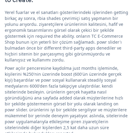
Yerel fuarlar ve el sanatları gösterilerindeki işlerinden getting
birkaç ay sonra, rbia shades çevrimiçi satış yapmanın bir
yolunu arıyordu. ziyaretçilere ürünlerinin kalitesini, hafif ve
ergonomik tasarımlarını görsel olarak çekici bir şekilde
göstermek için required the ability. onların TC E-Commerce
Shop bunun için yeterli bir çözüm sağlamadı. powr slider'ı
bulmadan önce bir different third-party apps denediler ve
hiçbiri sitenin bir parçasıymış gibi görünmüyordu ve
kullanışsız ve kullanımı zordu.
Powr açılır penceresine kaydolma just months işleminde,
kişilerini %250'nin üzerinde boost (600'ün üzerinde gerçek
kişi) başardılar ve powr sosyal kullanarak steadily sosyal
medyalarını 6000'den fazla takipçiye ulaştırdılar. kendi
sitelerinde besleyin. ürünlerin gerçek hayatta nasıl
göründüğünü ana sayfada added olarak müşterilerine hızlı
bir şekilde göstermenin görsel bir yolu olarak landing on
powr slider. ürünlerini iyi bir şekilde sergiliyor ve müşterilere
mükemmel bir yerinde deneyim yaşatıyor. aslında, sitelerinde
powr uygulamalarıyla etkileşime giren ziyaretçilerin
sitelerindeki diğer kişilerden 2,5 kat daha uzun süre