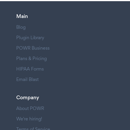
Main
Blog
Plugin Library
POWR Business
Plans & Pricing
HIPAA Forms
Email Blast
Company
About POWR
We're hiring!
Terms of Service