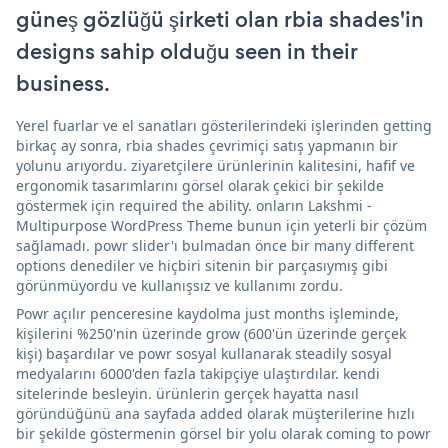
güneş gözlüğü şirketi olan rbia shades'in
designs sahip olduğu seen in their
business.
Yerel fuarlar ve el sanatları gösterilerindeki işlerinden getting
birkaç ay sonra, rbia shades çevrimiçi satış yapmanın bir
yolunu arıyordu. ziyaretçilere ürünlerinin kalitesini, hafif ve
ergonomik tasarımlarını görsel olarak çekici bir şekilde
göstermek için required the ability. onların Lakshmi -
Multipurpose WordPress Theme bunun için yeterli bir çözüm
sağlamadı. powr slider'ı bulmadan önce bir many different
options denediler ve hiçbiri sitenin bir parçasıymış gibi
görünmüyordu ve kullanışsız ve kullanımı zordu.
Powr açılır penceresine kaydolma just months işleminde,
kişilerini %250'nin üzerinde grow (600'ün üzerinde gerçek
kişi) başardılar ve powr sosyal kullanarak steadily sosyal
medyalarını 6000'den fazla takipçiye ulaştırdılar. kendi
sitelerinde besleyin. ürünlerin gerçek hayatta nasıl
göründüğünü ana sayfada added olarak müşterilerine hızlı
bir şekilde göstermenin görsel bir yolu olarak coming to powr