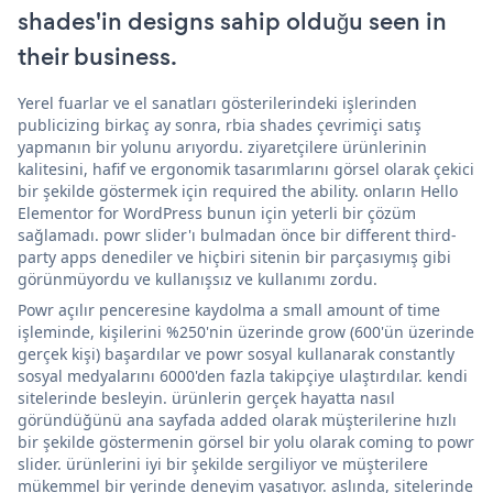
shades'in designs sahip olduğu seen in
their business.
Yerel fuarlar ve el sanatları gösterilerindeki işlerinden
publicizing birkaç ay sonra, rbia shades çevrimiçi satış
yapmanın bir yolunu arıyordu. ziyaretçilere ürünlerinin
kalitesini, hafif ve ergonomik tasarımlarını görsel olarak çekici
bir şekilde göstermek için required the ability. onların Hello
Elementor for WordPress bunun için yeterli bir çözüm
sağlamadı. powr slider'ı bulmadan önce bir different third-
party apps denediler ve hiçbiri sitenin bir parçasıymış gibi
görünmüyordu ve kullanışsız ve kullanımı zordu.
Powr açılır penceresine kaydolma a small amount of time
işleminde, kişilerini %250'nin üzerinde grow (600'ün üzerinde
gerçek kişi) başardılar ve powr sosyal kullanarak constantly
sosyal medyalarını 6000'den fazla takipçiye ulaştırdılar. kendi
sitelerinde besleyin. ürünlerin gerçek hayatta nasıl
göründüğünü ana sayfada added olarak müşterilerine hızlı
bir şekilde göstermenin görsel bir yolu olarak coming to powr
slider. ürünlerini iyi bir şekilde sergiliyor ve müşterilere
mükemmel bir yerinde deneyim yaşatıyor. aslında, sitelerinde