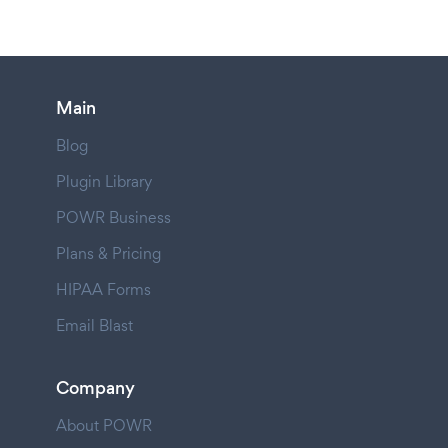
Main
Blog
Plugin Library
POWR Business
Plans & Pricing
HIPAA Forms
Email Blast
Company
About POWR