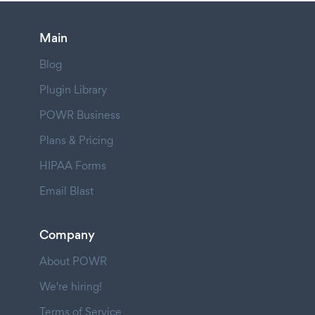
Main
Blog
Plugin Library
POWR Business
Plans & Pricing
HIPAA Forms
Email Blast
Company
About POWR
We're hiring!
Terms of Service