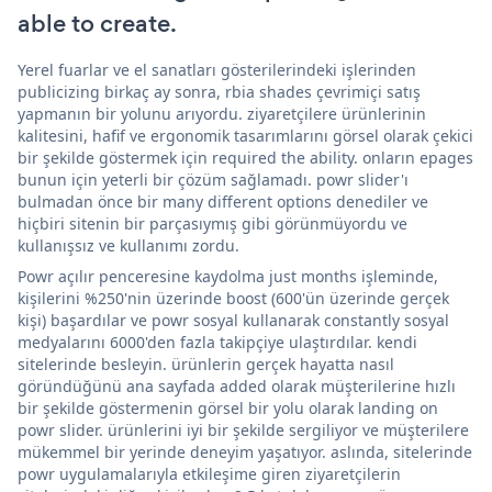
able to create.
Yerel fuarlar ve el sanatları gösterilerindeki işlerinden
publicizing birkaç ay sonra, rbia shades çevrimiçi satış
yapmanın bir yolunu arıyordu. ziyaretçilere ürünlerinin
kalitesini, hafif ve ergonomik tasarımlarını görsel olarak çekici
bir şekilde göstermek için required the ability. onların epages
bunun için yeterli bir çözüm sağlamadı. powr slider'ı
bulmadan önce bir many different options denediler ve
hiçbiri sitenin bir parçasıymış gibi görünmüyordu ve
kullanışsız ve kullanımı zordu.
Powr açılır penceresine kaydolma just months işleminde,
kişilerini %250'nin üzerinde boost (600'ün üzerinde gerçek
kişi) başardılar ve powr sosyal kullanarak constantly sosyal
medyalarını 6000'den fazla takipçiye ulaştırdılar. kendi
sitelerinde besleyin. ürünlerin gerçek hayatta nasıl
göründüğünü ana sayfada added olarak müşterilerine hızlı
bir şekilde göstermenin görsel bir yolu olarak landing on
powr slider. ürünlerini iyi bir şekilde sergiliyor ve müşterilere
mükemmel bir yerinde deneyim yaşatıyor. aslında, sitelerinde
powr uygulamalarıyla etkileşime giren ziyaretçilerin