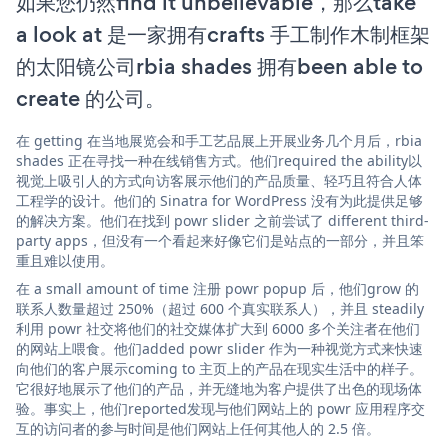
如果您仍然find it unbelievable，那么take
a look at 是一家拥有crafts 手工制作木制框架
的太阳镜公司rbia shades 拥有been able to
create 的公司。
在 getting 在当地展览会和手工艺品展上开展业务几个月后，rbia
shades 正在寻找一种在线销售方式。他们required the ability以
视觉上吸引人的方式向访客展示他们的产品质量、轻巧且符合人体
工程学的设计。他们的 Sinatra for WordPress 没有为此提供足够
的解决方案。他们在找到 powr slider 之前尝试了 different third-
party apps，但没有一个看起来好像它们是站点的一部分，并且笨
重且难以使用。
在 a small amount of time 注册 powr popup 后，他们grow 的
联系人数量超过 250%（超过 600 个真实联系人），并且 steadily
利用 powr 社交将他们的社交媒体扩大到 6000 多个关注者在他们
的网站上喂食。他们added powr slider 作为一种视觉方式来快速
向他们的客户展示coming to 主页上的产品在现实生活中的样子。
它很好地展示了他们的产品，并无缝地为客户提供了出色的现场体
验。事实上，他们reported发现与他们网站上的 powr 应用程序交
互的访问者的参与时间是他们网站上任何其他人的 2.5 倍。