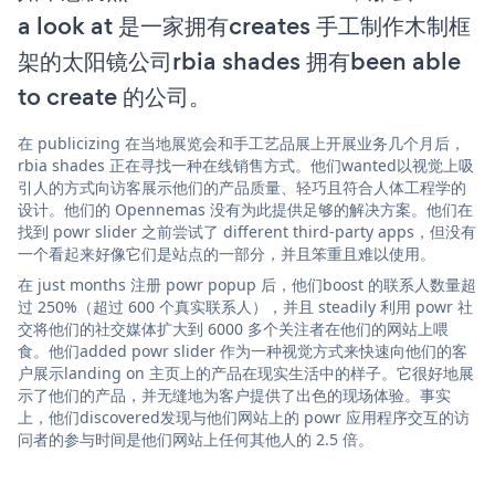
a look at 是一家拥有creates 手工制作木制框
架的太阳镜公司rbia shades 拥有been able
to create 的公司。
在 publicizing 在当地展览会和手工艺品展上开展业务几个月后，
rbia shades 正在寻找一种在线销售方式。他们wanted以视觉上吸
引人的方式向访客展示他们的产品质量、轻巧且符合人体工程学的
设计。他们的 Opennemas 没有为此提供足够的解决方案。他们在
找到 powr slider 之前尝试了 different third-party apps，但没有
一个看起来好像它们是站点的一部分，并且笨重且难以使用。
在 just months 注册 powr popup 后，他们boost 的联系人数量超
过 250%（超过 600 个真实联系人），并且 steadily 利用 powr 社
交将他们的社交媒体扩大到 6000 多个关注者在他们的网站上喂
食。他们added powr slider 作为一种视觉方式来快速向他们的客
户展示landing on 主页上的产品在现实生活中的样子。它很好地展
示了他们的产品，并无缝地为客户提供了出色的现场体验。事实
上，他们discovered发现与他们网站上的 powr 应用程序交互的访
问者的参与时间是他们网站上任何其他人的 2.5 倍。