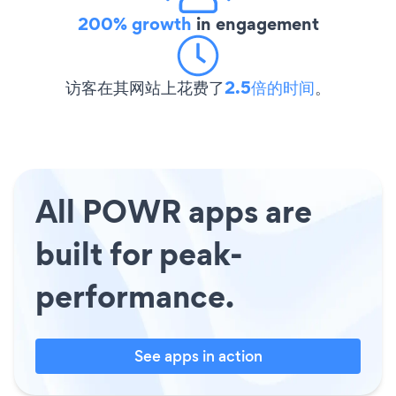
200% growth
in engagement
访客在其网站上花费了
2.5倍的时间
。
All POWR apps are
built for peak-
performance.
See apps in action