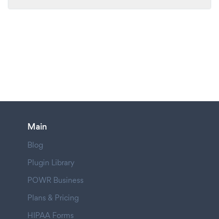
Main
Blog
Plugin Library
POWR Business
Plans & Pricing
HIPAA Forms