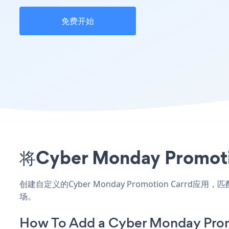
免费开始
将Cyber Monday Pr
创建自定义的Cyber Monday Promotion Carr
场。
How To Add a Cyber Monday Prom