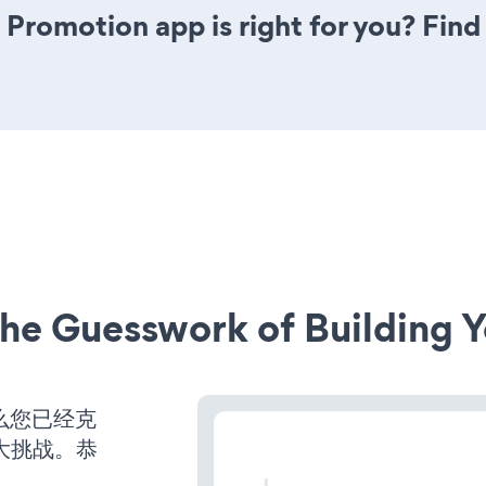
 Promotion app is right for you? Fin
he Guesswork of Building Y
么您已经克
大挑战。恭