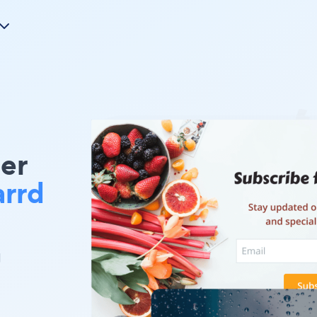
er
rrd
加