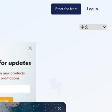
Start for free
Log In