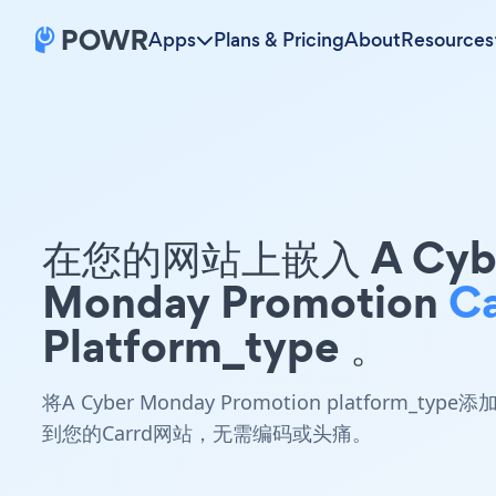
Apps
Plans & Pricing
About
Resources
在您的网站上嵌入 A Cyb
Monday Promotion
Ca
Platform_type 。
将A Cyber Monday Promotion platform_type添
到您的Carrd网站，无需编码或头痛。