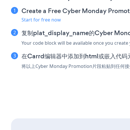
Create a Free Cyber Monday Promot
Start for free now
复制plat_display_name的Cyber Mo
Your code block will be available once you create
在Carrd编辑器中添加到html或嵌入代码
将以上Cyber Monday Promotion片段粘贴到任