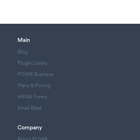
Main
Blog
Plugin Library
POWR Business
Plans & Pricing
HIPAA Forms
Email Blast
Company
About POWR