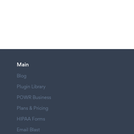
Main
Blog
Plugin Library
POWR Business
Plans & Pricing
HIPAA Forms
Email Blast