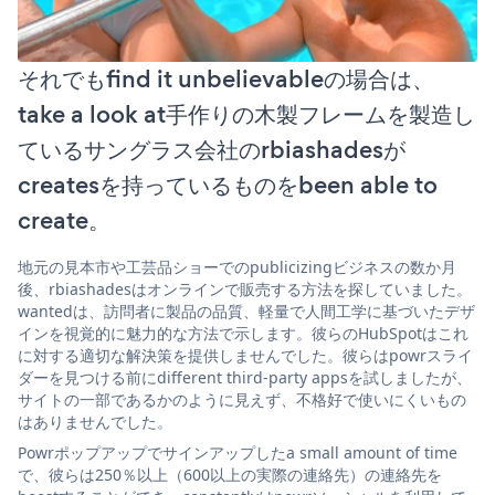
それでもfind it unbelievableの場合は、
take a look at手作りの木製フレームを製造し
ているサングラス会社のrbiashadesが
createsを持っているものをbeen able to
create。
地元の見本市や工芸品ショーでのpublicizingビジネスの数か月
後、rbiashadesはオンラインで販売する方法を探していました。
wantedは、訪問者に製品の品質、軽量で人間工学に基づいたデザ
インを視覚的に魅力的な方法で示します。彼らのHubSpotはこれ
に対する適切な解決策を提供しませんでした。彼らはpowrスライ
ダーを見つける前にdifferent third-party appsを試しましたが、
サイトの一部であるかのように見えず、不格好で使いにくいもの
はありませんでした。
Powrポップアップでサインアップしたa small amount of time
で、彼らは250％以上（600以上の実際の連絡先）の連絡先を