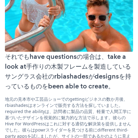
それでもhave questionsの場合は、take a
look at手作りの木製フレームを製造している
サングラス会社のrbiashadesがdesignsを持
っているものをbeen able to create。
地元の見本市や工芸品ショーでのgettingビジネスの数か月後、
rbiashadesはオンラインで販売する方法を探していました。
required the abilityは、訪問者に製品の品質、軽量で人間工学に
基づいたデザインを視覚的に魅力的な方法で示します。彼らの
Hive For WordPressはこれに対する適切な解決策を提供しません
でした。彼らはpowrスライダーを見つける前にdifferent third-
party appsを試しましたが、サイトの一部であるかのように見え