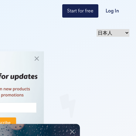
Start for free
Log In