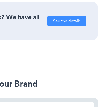
s? We have all
See the details
our Brand