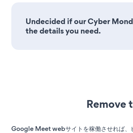
Undecided if our Cyber Monda
the details you need.
Remove t
Google Meet webサイトを稼働させれば