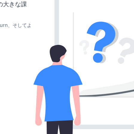
の大きな課
e、turn、そしてよ