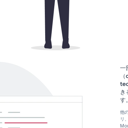
一
（d
te
き
す
他の
リ、
Mo