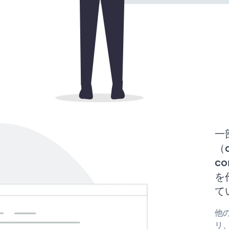
一
（d
co
を
て
他の
リ、