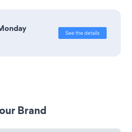
 Monday
See the details
our Brand