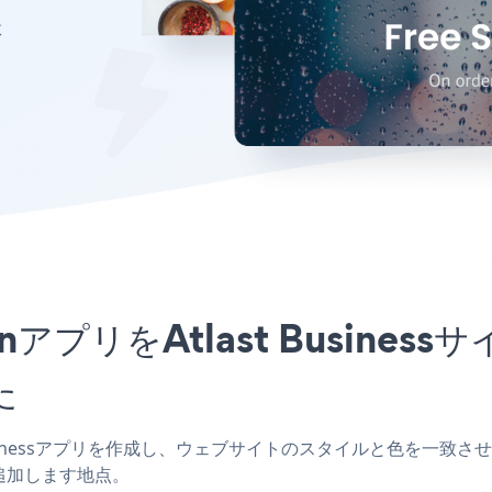
た
otionアプリをAtlast Busi
た
 Businessアプリを作成し、ウェブサイトのスタイルと色を一致させ、Cyber
追加します地点。