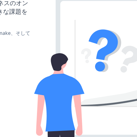
ジネスのオン
きな課題を
e、make、そして