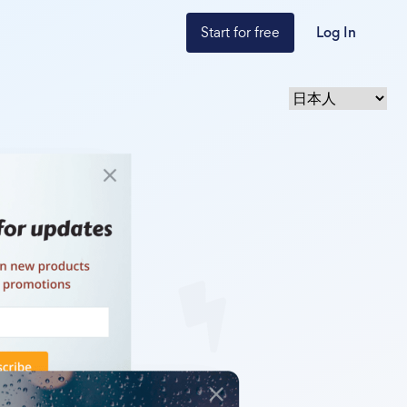
Start for free
Log In