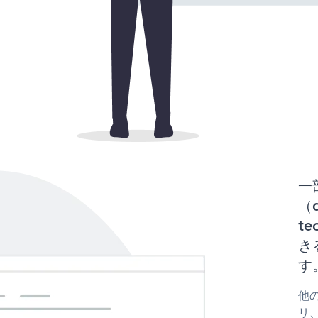
一
（d
te
き
す
他の
リ、