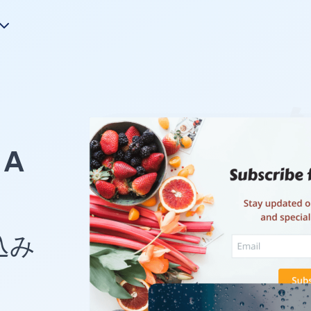
A
め込み