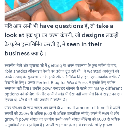
यदि आप अभी भी have questions हैं, तो take a
look at एक धूप का चश्मा कंपनी, जो designs लकड़ी
के फ्रेम हस्तनिर्मित करती है, में seen in their
business क्या है।
स्थानीय मेलों और क्राफ्ट शो में getting के अपने व्यवसाय के कुछ महीनों के बाद,
rbia shades ऑनलाइन बेचने का तरीका ढूंढ रही थी। वे wanted आगंतुकों को
उनके उत्पाद की गुणवत्ता, उनके हल्के और एर्गोनोमिक डिज़ाइन, एक आकर्षक तरीके से
दिखाने के लिए। उनके Perfect Blog for WordPress ने इसके लिए पर्याप्त
समाधान नहीं दिया। उन्होंने powr स्लाइडर खोजने से पहले एक many different
options की कोशिश की और उनमें से कोई भी ऐसा नहीं लगा जैसे कि वे साइट का एक
हिस्सा थे, और वे भद्दे और उपयोग में कठिन थे।
पॉवर पॉपअप के साथ साइन अप करने के a small amount of time में वे अपने
संपर्कों को 250% से अधिक (600 से अधिक वास्तविक संपर्क) करने में सक्षम थे और
grow ने powr सोशल का उपयोग करके अपने सोशल मीडिया को 6000 से अधिक
अनुयायियों तक बढ़ा दिया है। उनकी साइट पर फ़ीड। वे constantly powr