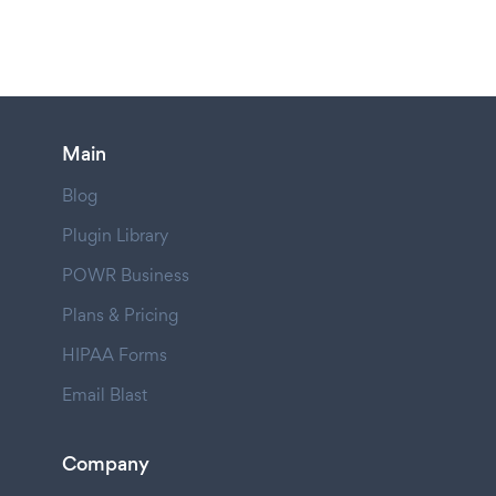
Main
Blog
Plugin Library
POWR Business
Plans & Pricing
HIPAA Forms
Email Blast
Company