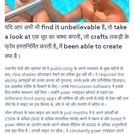
यदि आप अभी भी find it unbelievable हैं, तो take
a look at एक धूप का चश्मा कंपनी, जो crafts लकड़ी के
फ्रेम हस्तनिर्मित करती है, में been able to create
क्या है।
स्थानीय मेलों और क्राफ्ट शो में publicizing के अपने व्यवसाय के कुछ महीनों के
बाद, rbia shades ऑनलाइन बेचने का तरीका ढूंढ रही थी। वे required the
ability आगंतुकों को उनके उत्पाद की गुणवत्ता, उनके हल्के और एर्गोनोमिक डिज़ाइन,
एक आकर्षक तरीके से दिखाने के लिए। उनके Percussion Software ने इसके
लिए पर्याप्त समाधान नहीं दिया। उन्होंने powr स्लाइडर खोजने से पहले एक
different third-party apps की कोशिश की और उनमें से कोई भी ऐसा नहीं लगा
जैसे कि वे साइट का एक हिस्सा थे, और वे भद्दे और उपयोग में कठिन थे।
पॉवर पॉपअप के साथ साइन अप करने के just months में वे अपने संपर्कों को
250% से अधिक (600 से अधिक वास्तविक संपर्क) करने में सक्षम थे और boost ने
powr सोशल का उपयोग करके अपने सोशल मीडिया को 6000 से अधिक अनुयायियों
तक बढ़ा दिया है। उनकी साइट पर फ़ीड। वे constantly powr स्लाइडर अपने