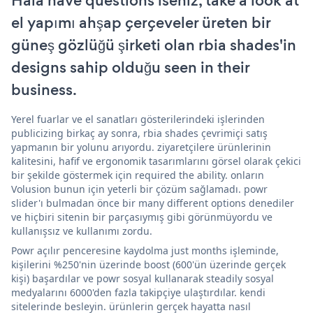
Hala have questions iseniz, take a look at
el yapımı ahşap çerçeveler üreten bir
güneş gözlüğü şirketi olan rbia shades'in
designs sahip olduğu seen in their
business.
Yerel fuarlar ve el sanatları gösterilerindeki işlerinden
publicizing birkaç ay sonra, rbia shades çevrimiçi satış
yapmanın bir yolunu arıyordu. ziyaretçilere ürünlerinin
kalitesini, hafif ve ergonomik tasarımlarını görsel olarak çekici
bir şekilde göstermek için required the ability. onların
Volusion bunun için yeterli bir çözüm sağlamadı. powr
slider'ı bulmadan önce bir many different options denediler
ve hiçbiri sitenin bir parçasıymış gibi görünmüyordu ve
kullanışsız ve kullanımı zordu.
Powr açılır penceresine kaydolma just months işleminde,
kişilerini %250'nin üzerinde boost (600'ün üzerinde gerçek
kişi) başardılar ve powr sosyal kullanarak steadily sosyal
medyalarını 6000'den fazla takipçiye ulaştırdılar. kendi
sitelerinde besleyin. ürünlerin gerçek hayatta nasıl