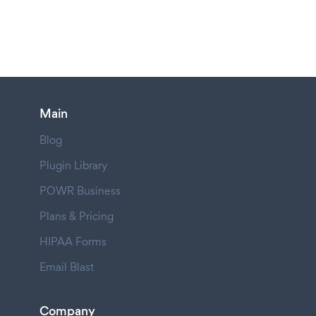
Main
Blog
Plugin Library
POWR Business
Plans & Pricing
HIPAA Forms
Email Blast
Company