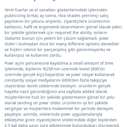
Yerel fuarlar ve el sanatları gösterilerindeki işlerinden
publicizing birkaç ay sonra, rbia shades çevrimiçi satış
yapmanın bir yolunu arıyordu. ziyaretçilere ürünlerinin
kalitesini, hafif ve ergonomik tasarımlarını görsel olarak çekici
bir şekilde göstermek için required the ability. onların
Statamic bunun için yeterli bir çözüm sağlamadı. powr
slider'ı bulmadan önce bir many different options denediler
ve hiçbiri sitenin bir parçasıymış gibi görünmüyordu ve
kullanışsız ve kullanımı zordu.
Powr açılır penceresine kaydolma a small amount of time
işleminde, kişilerini %250'nin üzerinde boost (600'ün
üzerinde gerçek kişi) başardılar ve powr sosyal kullanarak
constantly sosyal medyalarını 6000'den fazla takipçiye
ulaştırdılar. kendi sitelerinde besleyin. ürünlerin gerçek
hayatta nasıl göründüğünü ana sayfada added olarak
müşterilerine hızlı bir şekilde göstermenin görsel bir yolu
olarak landing on powr slider. ürünlerini iyi bir şekilde
sergiliyor ve müşterilere mükemmel bir yerinde deneyim
yaşatıyor. aslında, sitelerinde powr uygulamalarıyla
etkileşime giren ziyaretçilerin sitelerindeki diğer kişilerden
2,5 kat daha uzun süre etkileşimde bulundukları discovered.