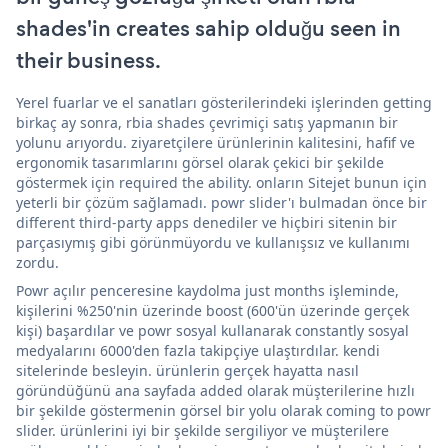
shades'in creates sahip olduğu seen in
their business.
Yerel fuarlar ve el sanatları gösterilerindeki işlerinden getting
birkaç ay sonra, rbia shades çevrimiçi satış yapmanın bir
yolunu arıyordu. ziyaretçilere ürünlerinin kalitesini, hafif ve
ergonomik tasarımlarını görsel olarak çekici bir şekilde
göstermek için required the ability. onların Sitejet bunun için
yeterli bir çözüm sağlamadı. powr slider'ı bulmadan önce bir
different third-party apps denediler ve hiçbiri sitenin bir
parçasıymış gibi görünmüyordu ve kullanışsız ve kullanımı
zordu.
Powr açılır penceresine kaydolma just months işleminde,
kişilerini %250'nin üzerinde boost (600'ün üzerinde gerçek
kişi) başardılar ve powr sosyal kullanarak constantly sosyal
medyalarını 6000'den fazla takipçiye ulaştırdılar. kendi
sitelerinde besleyin. ürünlerin gerçek hayatta nasıl
göründüğünü ana sayfada added olarak müşterilerine hızlı
bir şekilde göstermenin görsel bir yolu olarak coming to powr
slider. ürünlerini iyi bir şekilde sergiliyor ve müşterilere