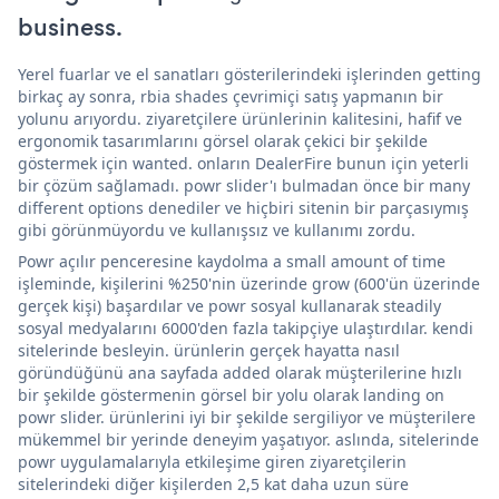
business.
Yerel fuarlar ve el sanatları gösterilerindeki işlerinden getting
birkaç ay sonra, rbia shades çevrimiçi satış yapmanın bir
yolunu arıyordu. ziyaretçilere ürünlerinin kalitesini, hafif ve
ergonomik tasarımlarını görsel olarak çekici bir şekilde
göstermek için wanted. onların DealerFire bunun için yeterli
bir çözüm sağlamadı. powr slider'ı bulmadan önce bir many
different options denediler ve hiçbiri sitenin bir parçasıymış
gibi görünmüyordu ve kullanışsız ve kullanımı zordu.
Powr açılır penceresine kaydolma a small amount of time
işleminde, kişilerini %250'nin üzerinde grow (600'ün üzerinde
gerçek kişi) başardılar ve powr sosyal kullanarak steadily
sosyal medyalarını 6000'den fazla takipçiye ulaştırdılar. kendi
sitelerinde besleyin. ürünlerin gerçek hayatta nasıl
göründüğünü ana sayfada added olarak müşterilerine hızlı
bir şekilde göstermenin görsel bir yolu olarak landing on
powr slider. ürünlerini iyi bir şekilde sergiliyor ve müşterilere
mükemmel bir yerinde deneyim yaşatıyor. aslında, sitelerinde
powr uygulamalarıyla etkileşime giren ziyaretçilerin
sitelerindeki diğer kişilerden 2,5 kat daha uzun süre