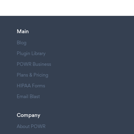
Main
Blog
Plugin Library
POWR Business
Plans & Pricing
HIPAA Forms
Email Blast
Company
About POWR