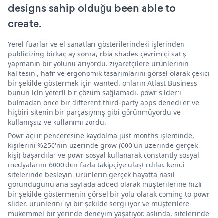
designs sahip olduğu been able to
create.
Yerel fuarlar ve el sanatları gösterilerindeki işlerinden
publicizing birkaç ay sonra, rbia shades çevrimiçi satış
yapmanın bir yolunu arıyordu. ziyaretçilere ürünlerinin
kalitesini, hafif ve ergonomik tasarımlarını görsel olarak çekici
bir şekilde göstermek için wanted. onların Atlast Business
bunun için yeterli bir çözüm sağlamadı. powr slider'ı
bulmadan önce bir different third-party apps denediler ve
hiçbiri sitenin bir parçasıymış gibi görünmüyordu ve
kullanışsız ve kullanımı zordu.
Powr açılır penceresine kaydolma just months işleminde,
kişilerini %250'nin üzerinde grow (600'ün üzerinde gerçek
kişi) başardılar ve powr sosyal kullanarak constantly sosyal
medyalarını 6000'den fazla takipçiye ulaştırdılar. kendi
sitelerinde besleyin. ürünlerin gerçek hayatta nasıl
göründüğünü ana sayfada added olarak müşterilerine hızlı
bir şekilde göstermenin görsel bir yolu olarak coming to powr
slider. ürünlerini iyi bir şekilde sergiliyor ve müşterilere
mükemmel bir yerinde deneyim yaşatıyor. aslında, sitelerinde