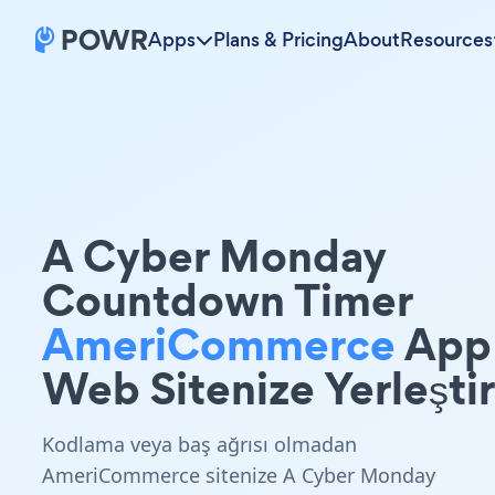
Apps
Plans & Pricing
About
Resources
A Cyber Monday
Countdown Timer
AmeriCommerce
App
Web Sitenize Yerleştir
Kodlama veya baş ağrısı olmadan
AmeriCommerce sitenize A Cyber Monday