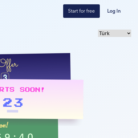
Start for free
Log In