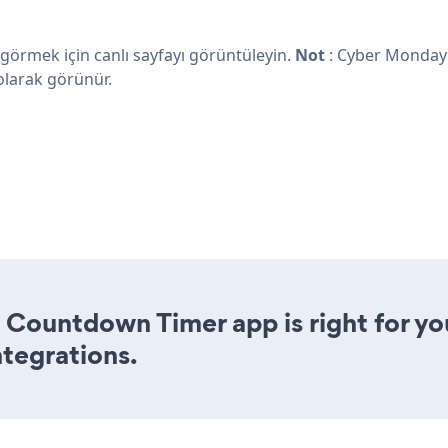
rmek için canlı sayfayı görüntüleyin.
Not
: Cyber Monday
 olarak görünür.
 Countdown Timer app is right for yo
ntegrations.