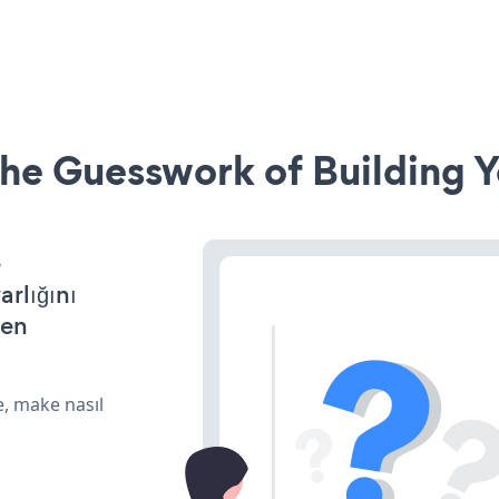
he Guesswork of Building Y
e
arlığını
den
e, make nasıl