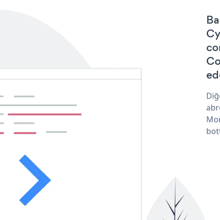
Ba
Cy
co
Co
ede
Diğ
abr
Mon
bot