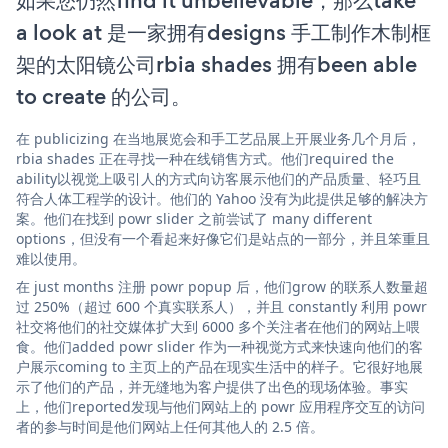
如果您仍然find it unbelievable，那么take
a look at 是一家拥有designs 手工制作木制框
架的太阳镜公司rbia shades 拥有been able
to create 的公司。
在 publicizing 在当地展览会和手工艺品展上开展业务几个月后，
rbia shades 正在寻找一种在线销售方式。他们required the
ability以视觉上吸引人的方式向访客展示他们的产品质量、轻巧且
符合人体工程学的设计。他们的 Yahoo 没有为此提供足够的解决方
案。他们在找到 powr slider 之前尝试了 many different
options，但没有一个看起来好像它们是站点的一部分，并且笨重且
难以使用。
在 just months 注册 powr popup 后，他们grow 的联系人数量超
过 250%（超过 600 个真实联系人），并且 constantly 利用 powr
社交将他们的社交媒体扩大到 6000 多个关注者在他们的网站上喂
食。他们added powr slider 作为一种视觉方式来快速向他们的客
户展示coming to 主页上的产品在现实生活中的样子。它很好地展
示了他们的产品，并无缝地为客户提供了出色的现场体验。事实
上，他们reported发现与他们网站上的 powr 应用程序交互的访问
者的参与时间是他们网站上任何其他人的 2.5 倍。