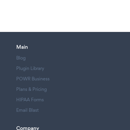
Main
Blog
Plugin Library
POWR Business
Plans & Pricing
HIPAA Forms
Email Blast
Company