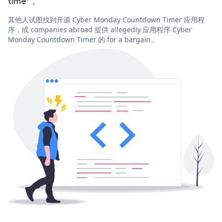
time'”。
其他人试图找到开源 Cyber Monday Countdown Timer 应用程
序，或 companies abroad 提供 allegedly 应用程序 Cyber
Monday Countdown Timer 的 for a bargain。