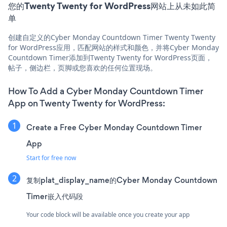
您的Twenty Twenty for WordPress网站上从未如此简
单
创建自定义的Cyber Monday Countdown Timer Twenty Twenty
for WordPress应用，匹配网站的样式和颜色，并将Cyber Monday
Countdown Timer添加到Twenty Twenty for WordPress页面，
帖子，侧边栏，页脚或您喜欢的任何位置现场。
How To Add a Cyber Monday Countdown Timer
App on Twenty Twenty for WordPress:
Create a Free Cyber Monday Countdown Timer
App
Start for free now
复制plat_display_name的Cyber Monday Countdown
Timer嵌入代码段
Your code block will be available once you create your app