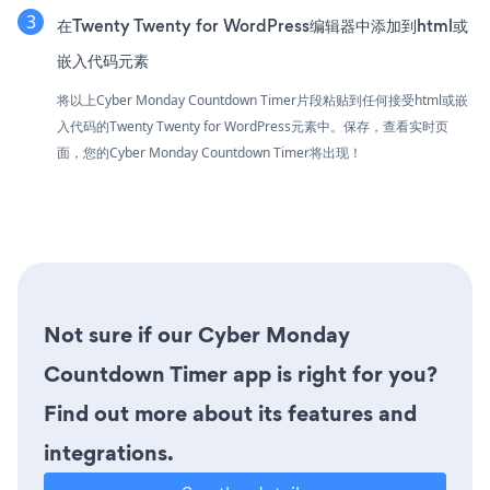
在Twenty Twenty for WordPress编辑器中添加到html或
嵌入代码元素
将以上Cyber Monday Countdown Timer片段粘贴到任何接受html或嵌
入代码的Twenty Twenty for WordPress元素中。保存，查看实时页
面，您的Cyber Monday Countdown Timer将出现！
Not sure if our Cyber Monday
Countdown Timer app is right for you?
Find out more about its features and
integrations.