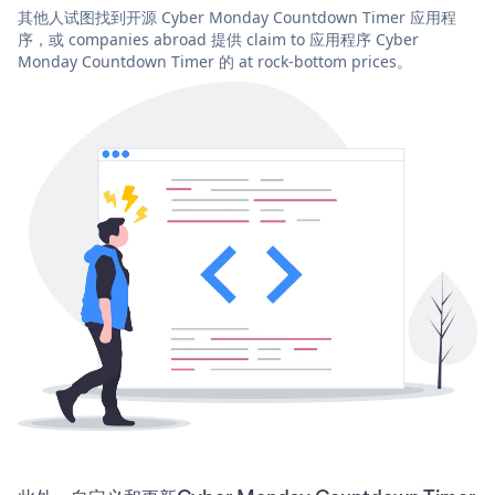
其他人试图找到开源 Cyber Monday Countdown Timer 应用程
序，或 companies abroad 提供 claim to 应用程序 Cyber
Monday Countdown Timer 的 at rock-bottom prices。