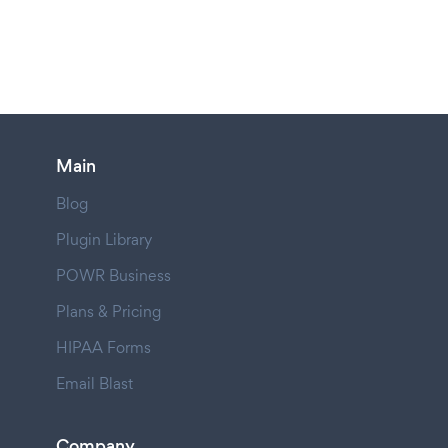
Main
Blog
Plugin Library
POWR Business
Plans & Pricing
HIPAA Forms
Email Blast
Company