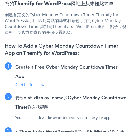
您的Themify for WordPress网站上从未如此简单
创建自定义的Cyber Monday Countdown Timer Themify for
WordPress应用，匹配网站的样式和颜色，并将Cyber Monday
Countdown Timer添加到Themify for WordPress页面，帖子，侧
边栏，页脚或您喜欢的任何位置现场。
How To Add a Cyber Monday Countdown Timer
App on Themify for WordPress:
Create a Free Cyber Monday Countdown Timer
App
Start for free now
复制plat_display_name的Cyber Monday Countdown
Timer嵌入代码段
Your code block will be available once you create your app
在Themify for WordPress编辑器中添加到html或嵌入代