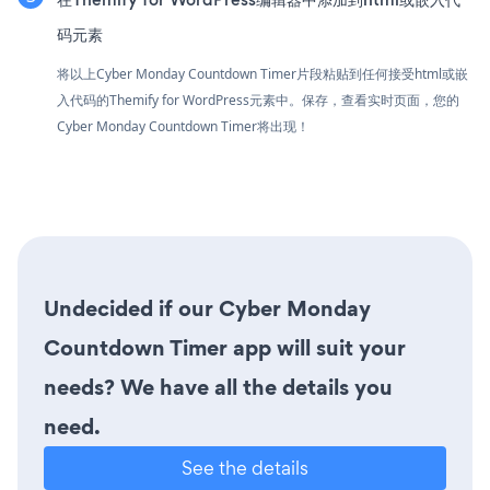
码元素
将以上Cyber Monday Countdown Timer片段粘贴到任何接受html或嵌
入代码的Themify for WordPress元素中。保存，查看实时页面，您的
Cyber Monday Countdown Timer将出现！
Undecided if our Cyber Monday
Countdown Timer app will suit your
needs? We have all the details you
need.
See the details