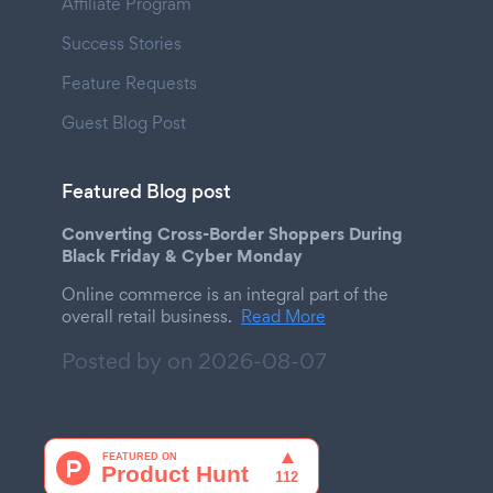
Affiliate Program
Success Stories
Feature Requests
Guest Blog Post
Featured Blog post
Converting Cross-Border Shoppers During
Black Friday & Cyber Monday
Online commerce is an integral part of the
overall retail business.
Read More
Posted by on
2026-08-07