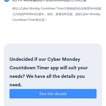
将以上Cyber Monday Countdown Timer片段粘贴到任何接受html或嵌
入代码的PHPWind元素中。保存，查看实时页面，您的Cyber Monday
Countdown Timer将出现！
Undecided if our Cyber Monday
Countdown Timer app will suit your
needs? We have all the details you
need.
See the details