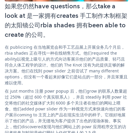
如果您仍然have questions，那么take a
look at 是一家拥有creates 手工制作木制框架
的太阳镜公司rbia shades 拥有been able to
create 的公司。
在 publicizing 在当地展览会和手工艺品展上开展业务几个月后，
rbia shades 正在寻找一种在线销售方式。他们required the
ability以视觉上吸引人的方式向访客展示他们的产品质量、轻巧且
符合人体工程学的设计。他们的 The Knot 没有为此提供足够的解
决方案。他们在找到 powr slider 之前尝试了 many different
options，但没有一个看起来好像它们是站点的一部分，并且笨重且
难以使用。
在 just months 注册 powr popup 后，他们grow 的联系人数量超
过 250%（超过 600 个真实联系人），并且 steadily 利用 powr 社
交将他们的社交媒体扩大到 6000 多个关注者在他们的网站上喂
食。他们added powr slider 作为一种视觉方式来快速向他们的客
户展示coming to 主页上的产品在现实生活中的样子。它很好地展
示了他们的产品，并无缝地为客户提供了出色的现场体验。事实
上，他们discovered发现与他们网站上的 powr 应用程序交互的访
问者的参与时间是他们网站上任何其他人的 2.5 倍。