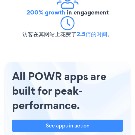
200% growth
in engagement
访客在其网站上花费了
2.5倍的时间
。
All POWR apps are
built for peak-
performance.
See apps in action