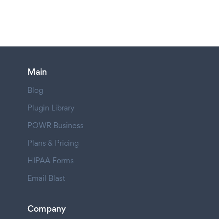
Main
Blog
Plugin Library
POWR Business
Plans & Pricing
HIPAA Forms
Email Blast
Company