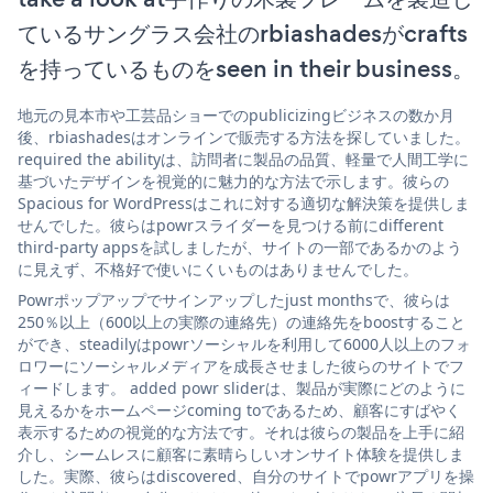
ているサングラス会社のrbiashadesがcrafts
を持っているものをseen in their business。
地元の見本市や工芸品ショーでのpublicizingビジネスの数か月
後、rbiashadesはオンラインで販売する方法を探していました。
required the abilityは、訪問者に製品の品質、軽量で人間工学に
基づいたデザインを視覚的に魅力的な方法で示します。彼らの
Spacious for WordPressはこれに対する適切な解決策を提供しま
せんでした。彼らはpowrスライダーを見つける前にdifferent
third-party appsを試しましたが、サイトの一部であるかのよう
に見えず、不格好で使いにくいものはありませんでした。
Powrポップアップでサインアップしたjust monthsで、彼らは
250％以上（600以上の実際の連絡先）の連絡先をboostすること
ができ、steadilyはpowrソーシャルを利用して6000人以上のフォ
ロワーにソーシャルメディアを成長させました彼らのサイトでフ
ィードします。 added powr sliderは、製品が実際にどのように
見えるかをホームページcoming toであるため、顧客にすばやく
表示するための視覚的な方法です。それは彼らの製品を上手に紹
介し、シームレスに顧客に素晴らしいオンサイト体験を提供しま
した。実際、彼らはdiscovered、自分のサイトでpowrアプリを操