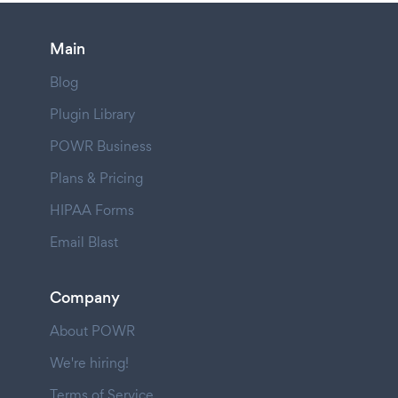
Main
Blog
Plugin Library
POWR Business
Plans & Pricing
HIPAA Forms
Email Blast
Company
About POWR
We're hiring!
Terms of Service