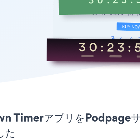
tdown TimerアプリをPod
した