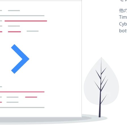
他の
Ti
Cy
bo