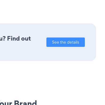
u? Find out
See the details
our Brand