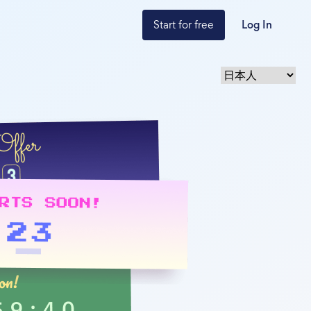
Start for free
Log In