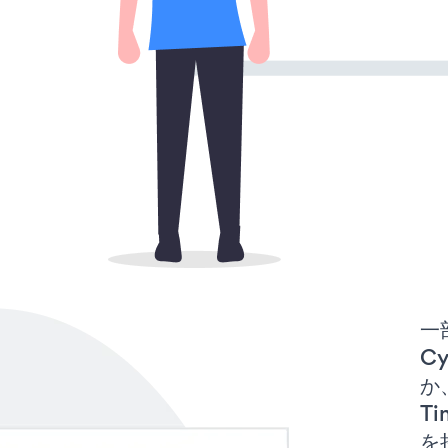
一
Cy
か、
T
を