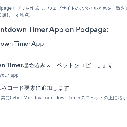
r Podpageアプリを作成し、ウェブサイトのスタイルと色を一致させ、Cyb
追加します地点。
ntdown Timer App on Podpage:
down Timer App
tdown Timer埋め込みスニペットをコピーします
 your app
め込みコード要素に追加します
にCyber Monday Countdown Timerスニペットの