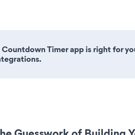
 Countdown Timer app is right for yo
ntegrations.
he Guesswork of Building Y