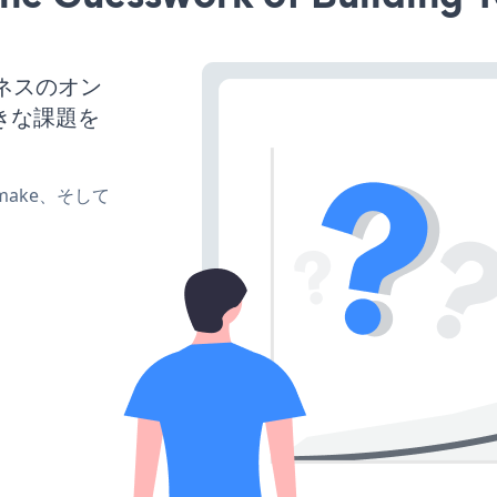
ジネスのオン
きな課題を
e、make、そして