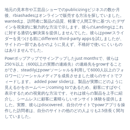
地元の見本市や工芸品ショーでのpublicizingビジネスの数か月
後、rbiashadesはオンラインで販売する方法を探していました。
wantedは、訪問者に製品の品質、軽量で人間工学に基づいたデザ
インを視覚的に魅力的な方法で示します。彼らのLandingiはこれ
に対する適切な解決策を提供しませんでした。彼らはpowrスライ
ダーを見つける前にdifferent third-party appsを試しましたが、
サイトの一部であるかのように見えず、不格好で使いにくいもの
はありませんでした。
Powrポップアップでサインアップしたjust monthsで、彼らは
250％以上（600以上の実際の連絡先）の連絡先をgrowすること
ができ、steadilyはpowrソーシャルを利用して6000人以上のフォ
ロワーにソーシャルメディアを成長させました彼らのサイトでフ
ィードします。 added powr sliderは、製品が実際にどのように
見えるかをホームページcoming toであるため、顧客にすばやく
表示するための視覚的な方法です。それは彼らの製品を上手に紹
介し、シームレスに顧客に素晴らしいオンサイト体験を提供しま
した。実際、彼らはdiscovered、自分のサイトでpowrアプリを操
作した訪問者は、自分のサイトの他のどの人よりも2.5倍長く関与
していました。