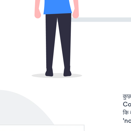
कुछ
Co
कि
'no