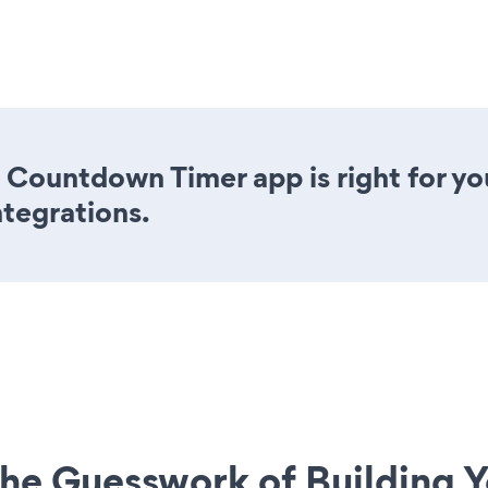
 Countdown Timer app is right for yo
ntegrations.
he Guesswork of Building Y