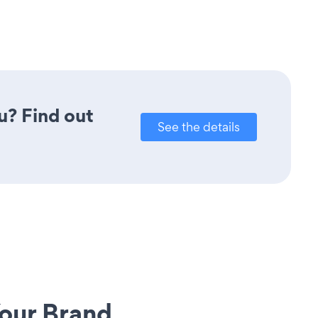
u? Find out
See the details
our Brand