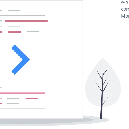
अन्
comp
Mon