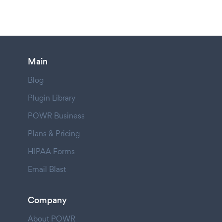
Main
Blog
Plugin Library
POWR Business
Plans & Pricing
HIPAA Forms
Email Blast
Company
About POWR