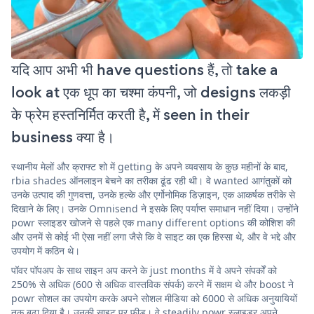
यदि आप अभी भी have questions हैं, तो take a
look at एक धूप का चश्मा कंपनी, जो designs लकड़ी
के फ्रेम हस्तनिर्मित करती है, में seen in their
business क्या है।
स्थानीय मेलों और क्राफ्ट शो में getting के अपने व्यवसाय के कुछ महीनों के बाद,
rbia shades ऑनलाइन बेचने का तरीका ढूंढ रही थी। वे wanted आगंतुकों को
उनके उत्पाद की गुणवत्ता, उनके हल्के और एर्गोनोमिक डिज़ाइन, एक आकर्षक तरीके से
दिखाने के लिए। उनके Omnisend ने इसके लिए पर्याप्त समाधान नहीं दिया। उन्होंने
powr स्लाइडर खोजने से पहले एक many different options की कोशिश की
और उनमें से कोई भी ऐसा नहीं लगा जैसे कि वे साइट का एक हिस्सा थे, और वे भद्दे और
उपयोग में कठिन थे।
पॉवर पॉपअप के साथ साइन अप करने के just months में वे अपने संपर्कों को
250% से अधिक (600 से अधिक वास्तविक संपर्क) करने में सक्षम थे और boost ने
powr सोशल का उपयोग करके अपने सोशल मीडिया को 6000 से अधिक अनुयायियों
तक बढ़ा दिया है। उनकी साइट पर फ़ीड। वे steadily powr स्लाइडर अपने