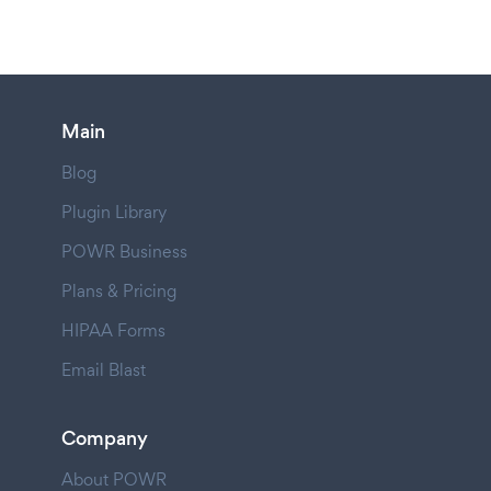
Main
Blog
Plugin Library
POWR Business
Plans & Pricing
HIPAA Forms
Email Blast
Company
About POWR