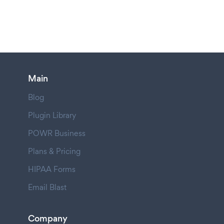
Main
Blog
Plugin Library
POWR Business
Plans & Pricing
HIPAA Forms
Email Blast
Company