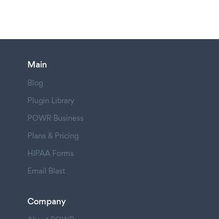
Main
Blog
Plugin Library
POWR Business
Plans & Pricing
HIPAA Forms
Email Blast
Company