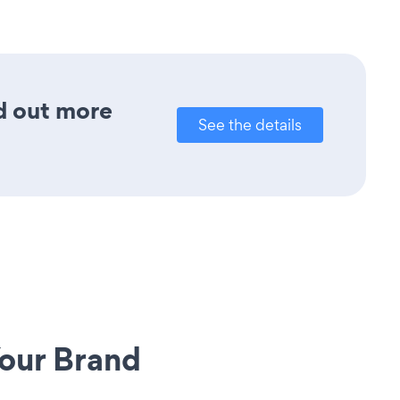
nd out more
See the details
our Brand