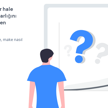
r hale
arlığını
den
e, make nasıl