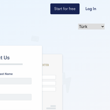
Start for free
Log In