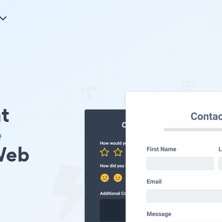
t
e
Web