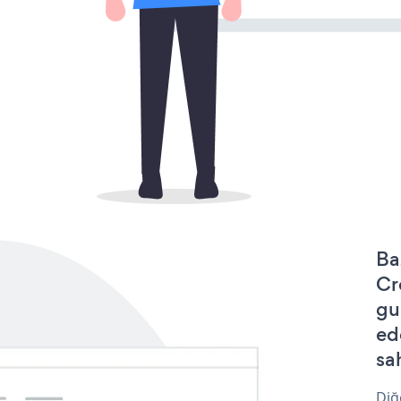
Ba
Cr
gu
ed
sa
Diğ